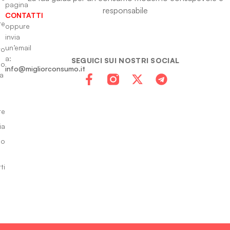
pagina
responsabile
CONTATTI
re
oppure
invia
un’email
to
a:
SEGUICI SUI NOSTRI SOCIAL
io
info@migliorconsumo.it
za
te
ia
do
ti