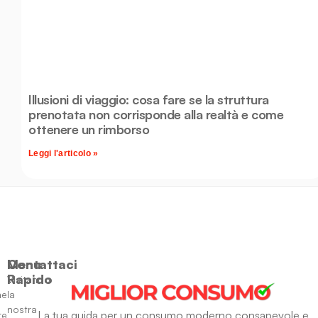
Illusioni di viaggio: cosa fare se la struttura
prenotata non corrisponde alla realtà e come
ottenere un rimborso
Leggi l'articolo »
Menu
Contattaci
Rapido
Visitando
ne
la
nostra
La tua guida per un consumo moderno consapevole e
re