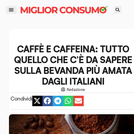
contenuto
DIRITTI DEL CONSUMATORE
GUIDE ALL’ACQUISTO
RISPARMIO E FINANZA
SMART LIFE E AMBIENTE
CAFFÈ E CAFFEINA: TUTTO
QUELLO CHE C’È DA SAPERE
SULLA BEVANDA PIÙ AMATA
DAGLI ITALIANI
Redazione
Condividi