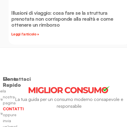
Illusioni di viaggio: cosa fare se la struttura
prenotata non corrisponde alla realtà e come
ottenere un rimborso
Leggi l'articolo »
Menu
Contattaci
Rapido
Visitando
ne
la
nostra
La tua guida per un consumo moderno consapevole e
re
pagina
responsabile
CONTATTI
re
oppure
invia
un’email