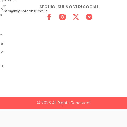
to
a:
SEGUICI SUI NOSTRI SOCIAL
io
info@migliorconsumo.it
za
te
ia
do
ti
© 2026 All Rights Reserved.