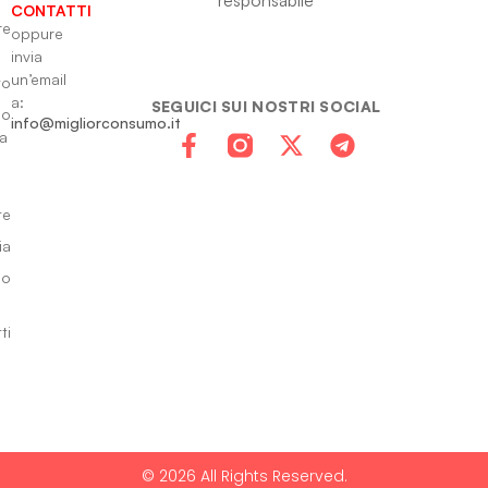
CONTATTI
re
oppure
invia
un’email
to
a:
SEGUICI SUI NOSTRI SOCIAL
io
info@migliorconsumo.it
za
te
ia
do
ti
© 2026 All Rights Reserved.