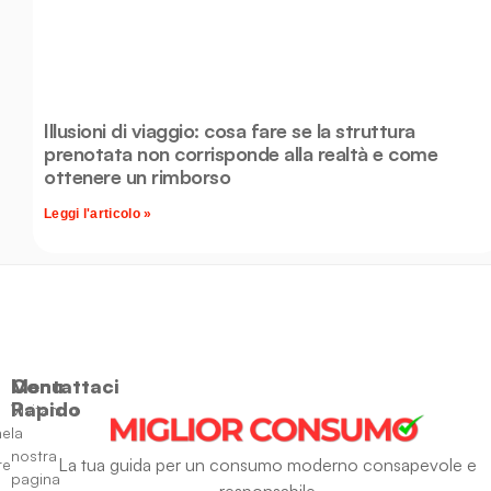
Illusioni di viaggio: cosa fare se la struttura
prenotata non corrisponde alla realtà e come
ottenere un rimborso
Leggi l'articolo »
Menu
Contattaci
Rapido
Visitando
ne
la
nostra
La tua guida per un consumo moderno consapevole e
re
pagina
responsabile