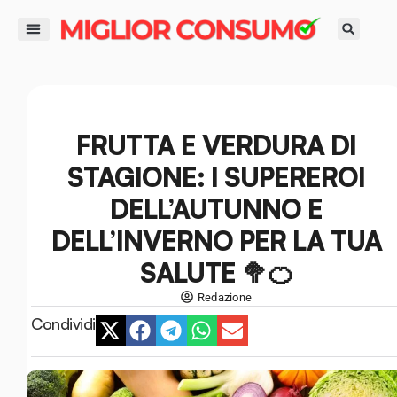
contenuto
DIRITTI DEL CONSUMATORE
GUIDE ALL’ACQUISTO
RISPARMIO E FINANZA
SMART LIFE E AMBIENTE
FRUTTA E VERDURA DI
STAGIONE: I SUPEREROI
DELL’AUTUNNO E
DELL’INVERNO PER LA TUA
SALUTE 🥦🍊
Redazione
Condividi