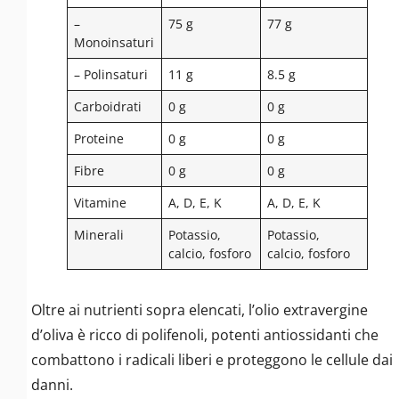
–
75 g
77 g
Monoinsaturi
– Polinsaturi
11 g
8.5 g
Carboidrati
0 g
0 g
Proteine
0 g
0 g
Fibre
0 g
0 g
Vitamine
A, D, E, K
A, D, E, K
Minerali
Potassio,
Potassio,
calcio, fosforo
calcio, fosforo
Oltre ai nutrienti sopra elencati, l’olio extravergine
d’oliva è ricco di polifenoli, potenti antiossidanti che
combattono i radicali liberi e proteggono le cellule dai
danni.