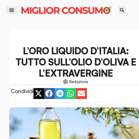
contenuto
DIRITTI DEL CONSUMATORE
GUIDE ALL’ACQUISTO
RISPARMIO E FINANZA
SMART LIFE E AMBIENTE
L’ORO LIQUIDO D’ITALIA:
TUTTO SULL’OLIO D’OLIVA E
L’EXTRAVERGINE
Redazione
Condividi