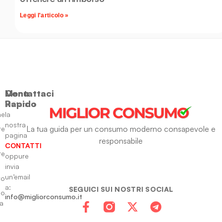
Leggi l'articolo »
Menu
Contattaci
Rapido
Visitando
ne
la
nostra
La tua guida per un consumo moderno consapevole e
re
pagina
responsabile
CONTATTI
re
oppure
invia
un’email
to
a:
SEGUICI SUI NOSTRI SOCIAL
io
info@migliorconsumo.it
za