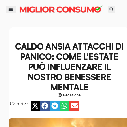
contenuto
DIRITTI DEL CONSUMATORE
GUIDE ALL’ACQUISTO
RISPARMIO E FINANZA
SMART LIFE E AMBIENTE
CALDO ANSIA ATTACCHI DI
PANICO: COME L’ESTATE
PUÒ INFLUENZARE IL
NOSTRO BENESSERE
MENTALE
Redazione
Condividi