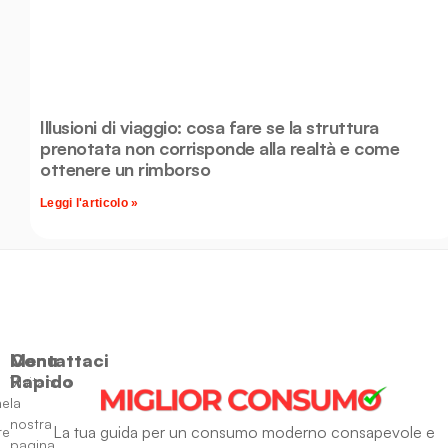
Illusioni di viaggio: cosa fare se la struttura
prenotata non corrisponde alla realtà e come
ottenere un rimborso
Leggi l'articolo »
Menu
Contattaci
Rapido
Visitando
ne
la
nostra
La tua guida per un consumo moderno consapevole e
re
pagina