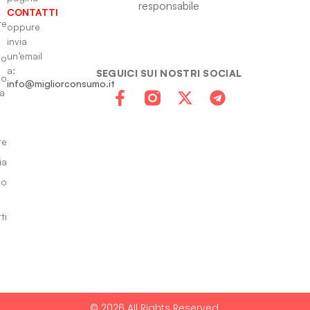
responsabile
CONTATTI
re
oppure
invia
un’email
to
a:
SEGUICI SUI NOSTRI SOCIAL
io
info@migliorconsumo.it
za
te
ia
do
ti
© 2026 All Rights Reserved.