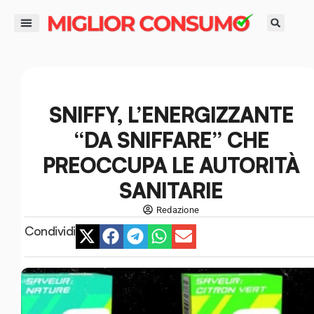
contenuto
DIRITTI DEL CONSUMATORE
GUIDE ALL’ACQUISTO
RISPARMIO E FINANZA
SMART LIFE E AMBIENTE
SNIFFY, L’ENERGIZZANTE
“DA SNIFFARE” CHE
PREOCCUPA LE AUTORITÀ
SANITARIE
Redazione
Condividi