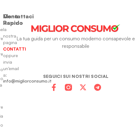
Menu
Contattaci
Rapido
Visitando
ne
la
nostra
La tua guida per un consumo moderno consapevole e
re
pagina
responsabile
CONTATTI
re
oppure
invia
un’email
to
a:
SEGUICI SUI NOSTRI SOCIAL
io
info@migliorconsumo.it
za
te
ia
do