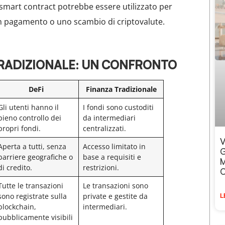
smart contract potrebbe essere utilizzato per
n pagamento o uno scambio di criptovalute.
TRADIZIONALE: UN CONFRONTO
DeFi
Finanza Tradizionale
Gli utenti hanno il
I fondi sono custoditi
pieno controllo dei
da intermediari
propri fondi.
centralizzati.
V
Aperta a tutti, senza
Accesso limitato in
G
barriere geografiche o
base a requisiti e
M
di credito.
restrizioni.
O
Tutte le transazioni
Le transazioni sono
sono registrate sulla
private e gestite da
L
blockchain,
intermediari.
pubblicamente visibili