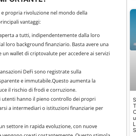
 e propria rivoluzione nel mondo della
rincipali vantaggi:
aperta a tutti, indipendentemente dalla loro
dal loro background finanziario. Basta avere una
 un wallet di criptovalute per accedere ai servizi
ransazioni DeFi sono registrate sulla
asparente e immutabile.Questo aumenta la
uce il rischio di frodi e corruzione.
i utenti hanno il pieno controllo dei propri
S
T
si a intermediari o istituzioni finanziarie per
C
u
L
un settore in rapida evoluzione, con nuove
S
che vengono creati costantemente. Questo stimola