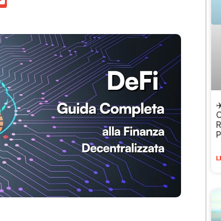
✈
C
R
P
L