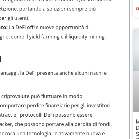
etizione, portando a soluzioni sempre più
L
er gli utenti.
nto:
La DeFi offre nuove opportunità di
no, come il yield farming e il liquidity mining.
I
ntaggi, la DeFi presenta anche alcuni rischi e
le criptovalute può fluttuare in modo
 comportare perdite finanziarie per gli investitori.
tract e i protocolli DeFi possono essere
M
hacker, che possono portare alla perdita di fondi.
D
 ancora una tecnologia relativamente nuova e
S