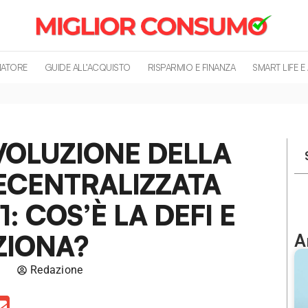
MATORE
GUIDE ALL’ACQUISTO
RISPARMIO E FINANZA
SMART LIFE E
IVOLUZIONE DELLA
ECENTRALIZZATA
1: COS’È LA DEFI E
ZIONA?
A
Redazione