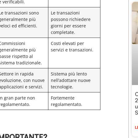
e verificabili.
Le transazioni sono
Le transazioni
generalmente più
possono richiedere
veloci ed efficienti.
giorni per essere
completate.
Commissioni
Costi elevati per
generalmente più
servizi e transazioni.
basse rispetto al
sistema tradizionale.
Settore in rapida
Sistema più lento
evoluzione, con nuove
nell’adottare nuove
applicazioni e servizi.
tecnologie.
C
In gran parte non
Fortemente
2
regolamentato.
regolamentato.
u
S
L
 IMPORTANTE?