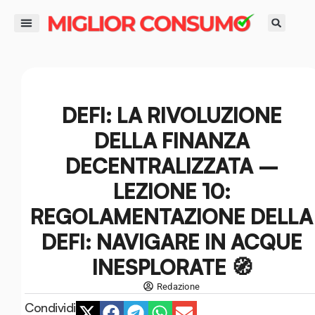
contenuto
DIRITTI DEL CONSUMATORE
GUIDE ALL’ACQUISTO
RISPARMIO E FINANZA
SMART LIFE E AMBIENTE
DEFI: LA RIVOLUZIONE
DELLA FINANZA
DECENTRALIZZATA –
LEZIONE 10:
REGOLAMENTAZIONE DELLA
DEFI: NAVIGARE IN ACQUE
INESPLORATE 🧭
Redazione
Condividi