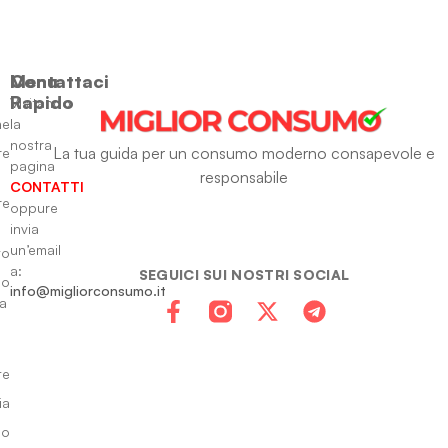
Menu
Contattaci
Rapido
Visitando
ne
la
nostra
La tua guida per un consumo moderno consapevole e
re
pagina
responsabile
CONTATTI
re
oppure
invia
un’email
to
a:
SEGUICI SUI NOSTRI SOCIAL
io
info@migliorconsumo.it
za
te
ia
do