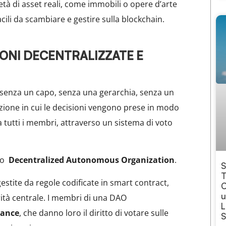
tà di asset reali, come immobili o opere d’arte
acili da scambiare e gestire sulla blockchain.
ONI DECENTRALIZZATE E
senza un capo, senza una gerarchia, senza un
azione in cui le decisioni vengono prese in modo
tutti i membri, attraverso un sistema di voto
, o
Decentralized Autonomous Organization
.
S
T
stite da regole codificate in smart contract,
C
u
rità centrale. I membri di una DAO
L
nance
, che danno loro il diritto di votare sulle
S