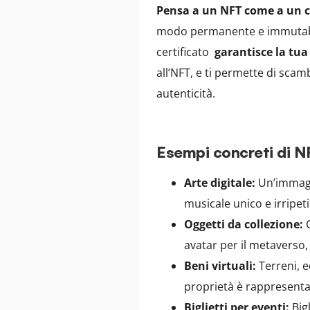
Pensa a un NFT come a un cer
modo permanente e immutabil
certificato
garantisce la tua
all’NFT, e ti permette di scamb
autenticità.
Esempi concreti di N
Arte digitale:
Un’immagi
musicale unico e irripeti
Oggetti da collezione:
C
avatar per il metaverso, 
Beni virtuali:
Terreni, ed
proprietà è rappresenta
Biglietti per eventi:
Bigl