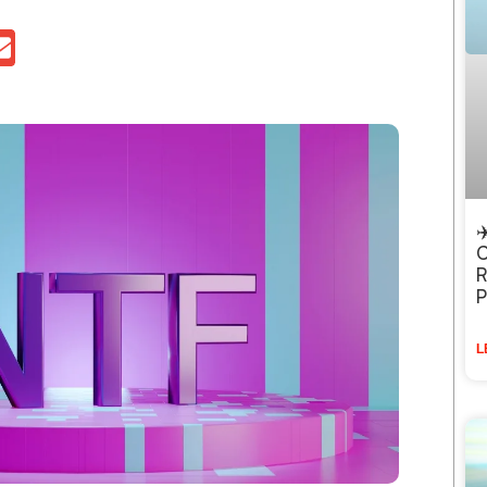
✈
C
R
P
L