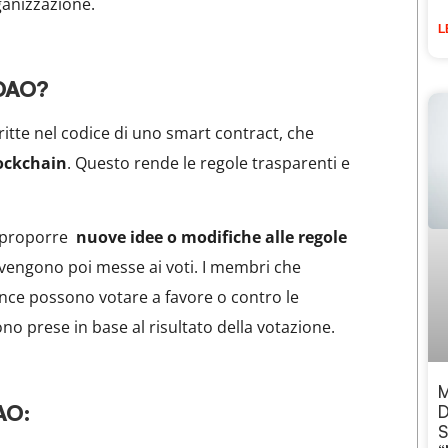
ganizzazione.
L
 DAO?
itte nel codice di uno smart contract, che
ockchain
. Questo rende le regole trasparenti e
 proporre
nuove idee o modifiche alle regole
 vengono poi messe ai voti. I membri che
ce possono votare a favore o contro le
no prese in base al risultato della votazione.
M
AO:
D
S