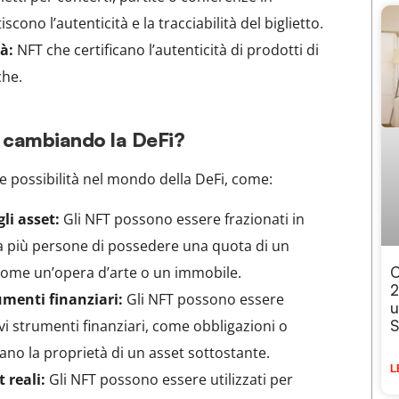
cono l’autenticità e la tracciabilità del biglietto.
tà:
NFT che certificano l’autenticità di prodotti di
che.
 cambiando la DeFi?
 possibilità nel mondo della DeFi, come:
li asset:
Gli NFT possono essere frazionati in
a più persone di possedere una quota di un
C
 come un’opera d’arte o un immobile.
2
umenti finanziari:
Gli NFT possono essere
u
S
ovi strumenti finanziari, come obbligazioni o
ano la proprietà di un asset sottostante.
L
 reali:
Gli NFT possono essere utilizzati per