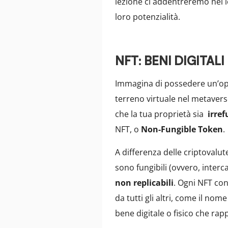
lezione ci addentreremo nel l
loro potenzialità.
NFT: BENI DIGITALI 
Immagina di possedere un’oper
terreno virtuale nel metavers
che la tua proprietà sia
irref
NFT, o
Non-Fungible Token
.
A differenza delle criptovalu
sono fungibili (ovvero, interc
non replicabili
. Ogni NFT con
da tutti gli altri, come il nom
bene digitale o fisico che rap