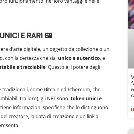
oro funzionamento, nei loro vantaggi e nelle
UNICI E RARI 🖼️
a d’arte digitale, un oggetto da collezione o un
o, con la certezza che sia
unico e autentico
, e
utabile e tracciabile
. Questo è il potere degli
V
f
te tradizionali, come Bitcoin ed Ethereum, che
e
c
ambiabili tra loro), gli NFT sono
token unici e
tiene informazioni specifiche che lo distinguono
L
e del creatore, la data di creazione e un link al
presenta.