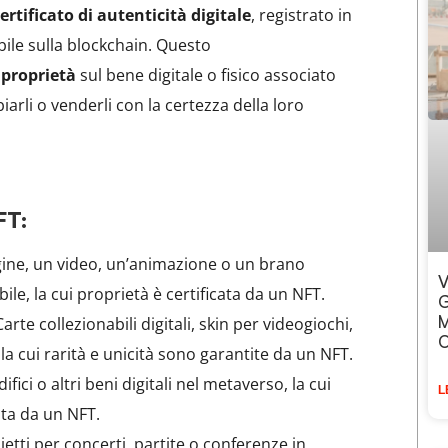
tificato di autenticità digitale
, registrato in
e sulla blockchain. Questo
 proprietà
sul bene digitale o fisico associato
iarli o venderli con la certezza della loro
FT:
ne, un video, un’animazione o un brano
V
bile, la cui proprietà è certificata da un NFT.
G
M
arte collezionabili digitali, skin per videogiochi,
O
la cui rarità e unicità sono garantite da un NFT.
ifici o altri beni digitali nel metaverso, la cui
L
ta da un NFT.
ietti per concerti, partite o conferenze in