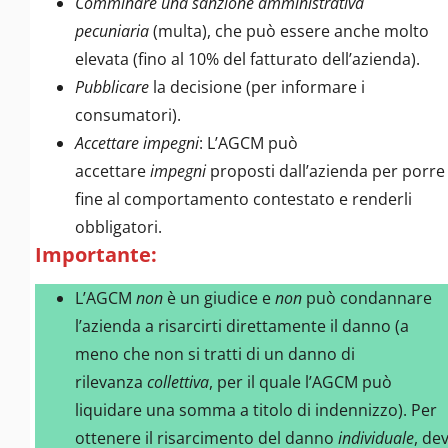
Comminare una sanzione amministrativa
pecuniaria
(multa), che può essere anche molto
elevata (fino al 10% del fatturato dell’azienda).
Pubblicare
la decisione (per informare i
consumatori).
Accettare impegni
: L’AGCM può
accettare
impegni
proposti dall’azienda per porre
fine al comportamento contestato e renderli
obbligatori.
Importante:
L’AGCM
non
è un giudice e
non
può condannare
l’azienda a risarcirti direttamente il danno (a
meno che non si tratti di un danno di
rilevanza
collettiva
, per il quale l’AGCM può
liquidare una somma a titolo di indennizzo). Per
ottenere il risarcimento del danno
individuale
, dev