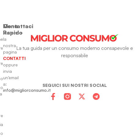
Menu
Contattaci
Rapido
Visitando
ne
la
nostra
La tua guida per un consumo moderno consapevole e
re
pagina
responsabile
CONTATTI
re
oppure
invia
un’email
to
a:
SEGUICI SUI NOSTRI SOCIAL
io
info@migliorconsumo.it
za
te
ia
do