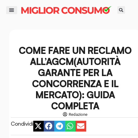
contenuto
DIRITTI DEL CONSUMATORE
GUIDE ALL’ACQUISTO
RISPARMIO E FINANZA
SMART LIFE E AMBIENTE
COME FARE UN RECLAMO
ALL’AGCM(AUTORITÀ
GARANTE PER LA
CONCORRENZA E IL
MERCATO): GUIDA
COMPLETA
Redazione
Condividi