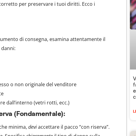
retto per preservare i tuoi diritti. Ecco i
:
ocumento di consegna, esamina attentamente il
 danni:
V
so o non originale del venditore
f
e
te
c
 dall’interno (vetri rotti, ecc.)
erva (Fondamentale):
L
che minima,
devi
accettare il pacco “con riserva”.
le
. Specifica
chiaramente
il tipo di danno sulla