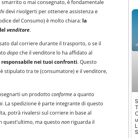
, smarrito o mai consegnato, è fondamentale
chi
devi rivolgerti per ottenere assistenza e
(Codice del Consumo) è molto chiara:
la
del
venditore
.
ato dal corriere durante il trasporto, o se il
ato
dopo
che il venditore lo ha affidato al
 responsabile nei tuoi confronti
. Questo
 è stipulato tra te (consumatore) e il venditore,
consegnarti un prodotto
conforme
a quanto
S
ni
. La spedizione è parte integrante di questo
T
ta, potrà rivalersi sul corriere in base al
C
u
on quest’ultimo, ma questo
non
riguarda il
L
S