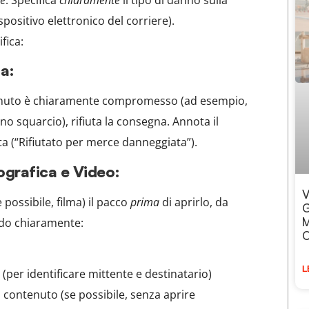
spositivo elettronico del corriere).
fica:
a:
enuto è chiaramente compromesso (ad esempio,
uno squarcio), rifiuta la consegna. Annota il
uta (“Rifiutato per merce danneggiata”).
grafica e Video:
V
e possibile, filma) il pacco
prima
di aprirlo, da
G
M
ndo chiaramente:
O
L
 (per identificare mittente e destinatario)
al contenuto (se possibile, senza aprire