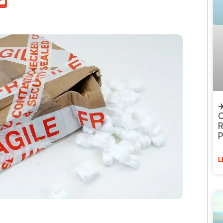
✈
C
R
P
L