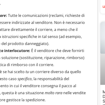
?
L
tore
:
Tutte le comunicazioni (reclami, richieste di
ssere indirizzate al venditore. Non è necessario
attare direttamente il corriere, a meno che il
a istruzioni specifiche in tal senso (ad esempio,
o del prodotto danneggiato).
co
interlocutore:
È il venditore che deve fornirti
 soluzione (sostituzione, riparazione, rimborso)
tica di rimborso con il corriere.
è se hai scelto
tu
un corriere diverso da quello
uesto caso
specifico
, la responsabilità del
nto in cui il venditore consegna il pacco al
M
a, questa è una situazione
molto rara
nelle vendite
D
tore gestisce la spedizione.
S