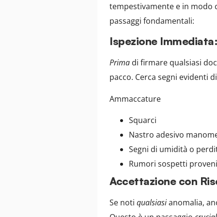
tempestivamente e in modo cor
passaggi fondamentali:
Ispezione Immediata
Prima
di firmare qualsiasi d
pacco. Cerca segni evidenti di
Ammaccature
Squarci
Nastro adesivo manomes
Segni di umidità o perdi
Rumori sospetti provenire
Accettazione con Ris
Se noti
qualsiasi
anomalia, an
Questo è un passaggio
crucia