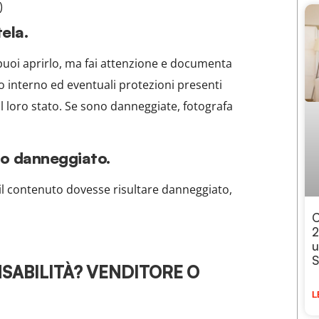
)
ela.
 puoi aprirlo, ma fai attenzione e documenta
o interno ed eventuali protezioni presenti
ed il loro stato. Se sono danneggiate, fotografa
to danneggiato.
, il contenuto dovesse risultare danneggiato,
C
2
u
S
NSABILITÀ? VENDITORE O
L