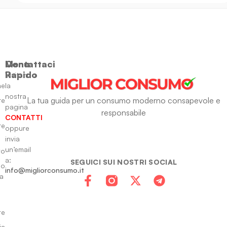
Menu
Contattaci
Rapido
Visitando
ne
la
nostra
La tua guida per un consumo moderno consapevole e
re
pagina
responsabile
CONTATTI
re
oppure
invia
un’email
to
a:
SEGUICI SUI NOSTRI SOCIAL
io
info@migliorconsumo.it
za
te
ia