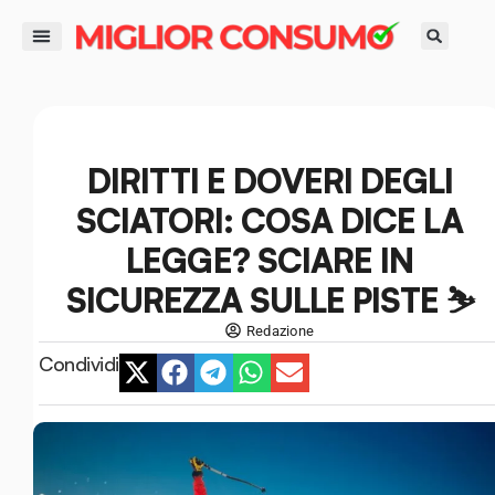
contenuto
DIRITTI DEL CONSUMATORE
GUIDE ALL’ACQUISTO
RISPARMIO E FINANZA
SMART LIFE E AMBIENTE
DIRITTI E DOVERI DEGLI
SCIATORI: COSA DICE LA
LEGGE? SCIARE IN
SICUREZZA SULLE PISTE ⛷️
Redazione
Condividi