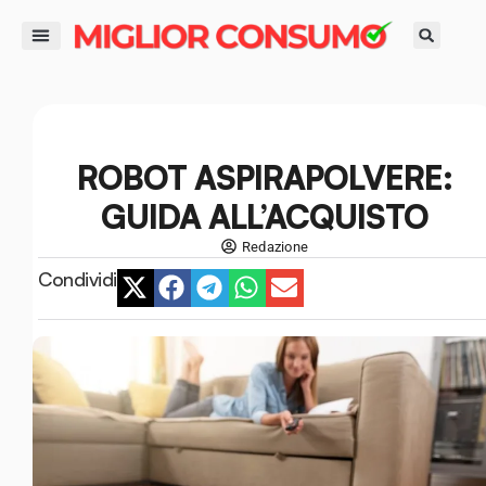
contenuto
DIRITTI DEL CONSUMATORE
GUIDE ALL’ACQUISTO
RISPARMIO E FINANZA
SMART LIFE E AMBIENTE
ROBOT ASPIRAPOLVERE:
GUIDA ALL’ACQUISTO
Redazione
Condividi