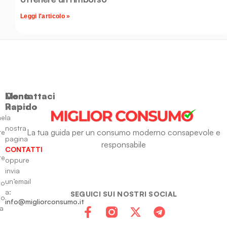
Leggi l'articolo »
Menu
Contattaci
Rapido
Visitando
ne
la
nostra
La tua guida per un consumo moderno consapevole e
re
pagina
responsabile
CONTATTI
re
oppure
invia
un’email
to
a:
SEGUICI SUI NOSTRI SOCIAL
io
info@migliorconsumo.it
za