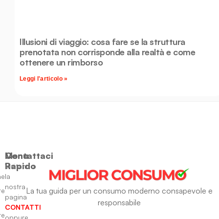
Illusioni di viaggio: cosa fare se la struttura
prenotata non corrisponde alla realtà e come
ottenere un rimborso
Leggi l'articolo »
Menu
Contattaci
Rapido
Visitando
ne
la
nostra
La tua guida per un consumo moderno consapevole e
re
pagina
responsabile
CONTATTI
re
oppure