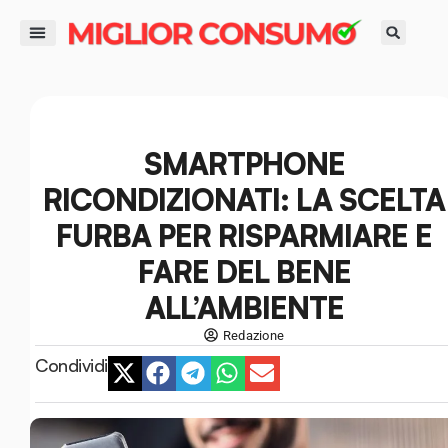
contenuto
DIRITTI DEL CONSUMATORE
GUIDE ALL’ACQUISTO
RISPARMIO E FINANZA
SMART LIFE E AMBIENTE
SMARTPHONE
RICONDIZIONATI: LA SCELTA
FURBA PER RISPARMIARE E
FARE DEL BENE
ALL’AMBIENTE
Redazione
Condividi