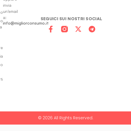
invia
un’email
to
a:
SEGUICI SUI NOSTRI SOCIAL
io
info@migliorconsumo.it
za
te
ia
do
ti
© 2026 All Rights Reserved.