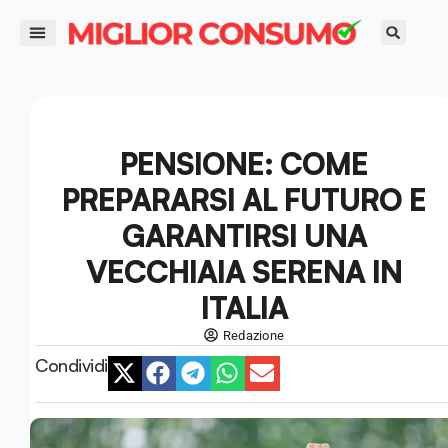
contenuto
DIRITTI DEL CONSUMATORE
GUIDE ALL’ACQUISTO
RISPARMIO E FINANZA
SMART LIFE E AMBIENTE
PENSIONE: COME
PREPARARSI AL FUTURO E
GARANTIRSI UNA
VECCHIAIA SERENA IN
ITALIA
Redazione
Condividi