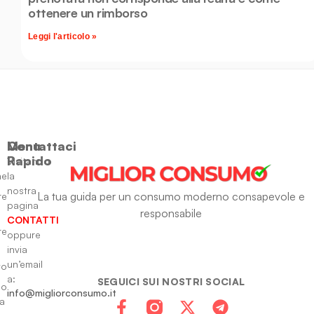
ottenere un rimborso
Leggi l'articolo »
Menu
Contattaci
Rapido
Visitando
ne
la
nostra
La tua guida per un consumo moderno consapevole e
re
pagina
responsabile
CONTATTI
re
oppure
invia
un’email
to
a:
SEGUICI SUI NOSTRI SOCIAL
io
info@migliorconsumo.it
za