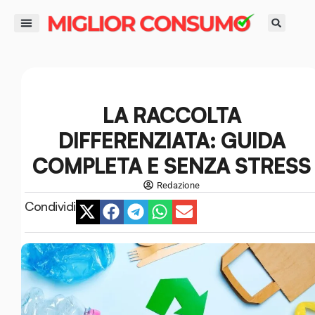
contenuto
DIRITTI DEL CONSUMATORE
GUIDE ALL’ACQUISTO
RISPARMIO E FINANZA
SMART LIFE E AMBIENTE
LA RACCOLTA
DIFFERENZIATA: GUIDA
COMPLETA E SENZA STRESS
Redazione
Condividi