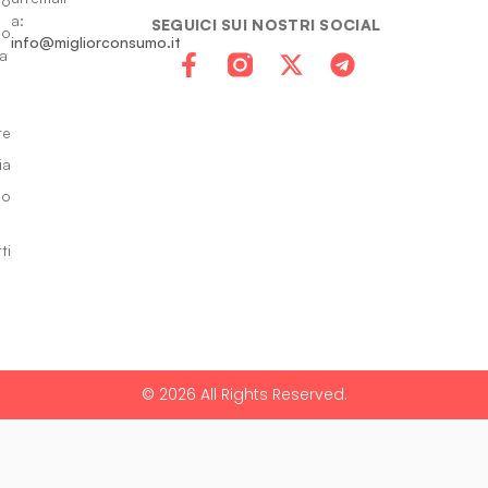
to
a:
SEGUICI SUI NOSTRI SOCIAL
io
info@migliorconsumo.it
za
te
ia
do
ti
© 2026 All Rights Reserved.