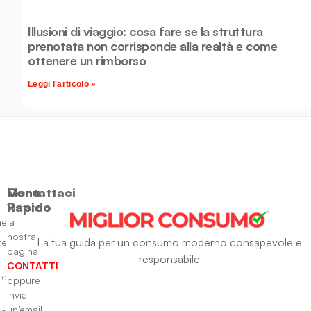
Illusioni di viaggio: cosa fare se la struttura
prenotata non corrisponde alla realtà e come
ottenere un rimborso
Leggi l'articolo »
Menu
Contattaci
Rapido
Visitando
ne
la
nostra
La tua guida per un consumo moderno consapevole e
re
pagina
responsabile
CONTATTI
re
oppure
invia
un’email