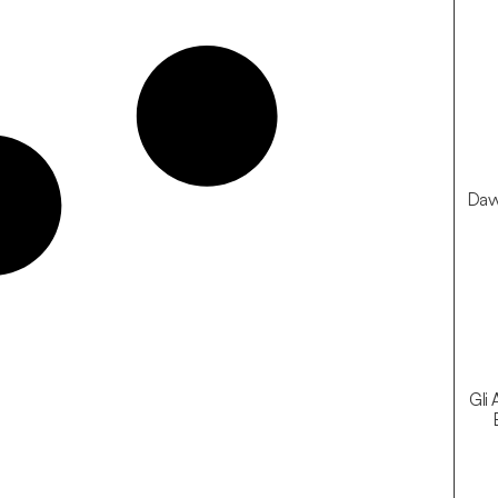
Davv
Gli 