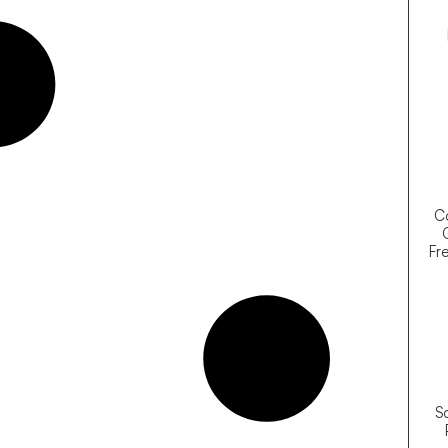
Co
Fre
So