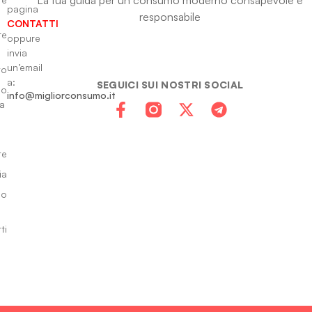
pagina
responsabile
CONTATTI
re
oppure
invia
un’email
to
a:
SEGUICI SUI NOSTRI SOCIAL
io
info@migliorconsumo.it
za
te
ia
do
ti