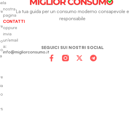
ne
la
nostra
La tua guida per un consumo moderno consapevole e
re
pagina
responsabile
CONTATTI
re
oppure
invia
un’email
to
a:
SEGUICI SUI NOSTRI SOCIAL
io
info@migliorconsumo.it
za
te
ia
do
ti