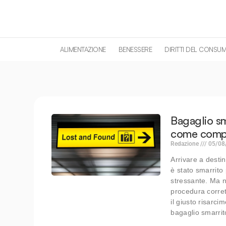
contenuto
ALIMENTAZIONE
BENESSERE
DIRITTI DEL CONSU
Bagaglio sm
come compor
Redazione
05/08
Arrivare a desti
è stato smarrito
stressante. Ma no
procedura corrett
il giusto risarc
bagaglio smarri