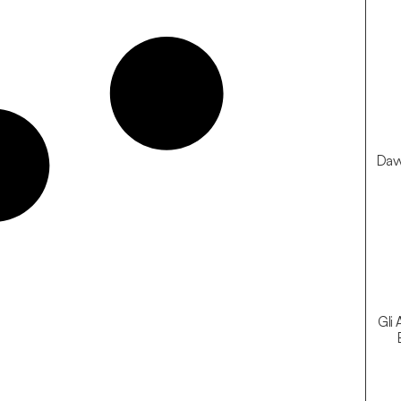
Davv
Gli 