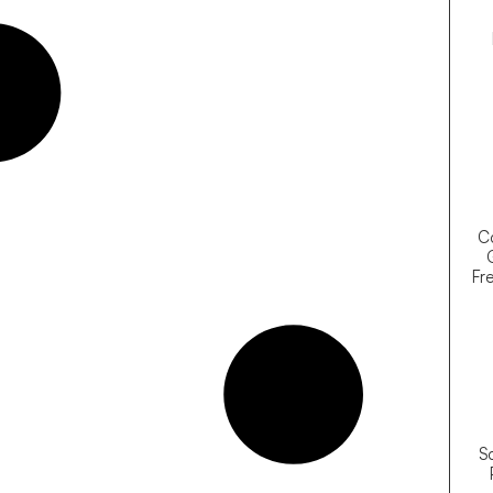
Co
Fre
So