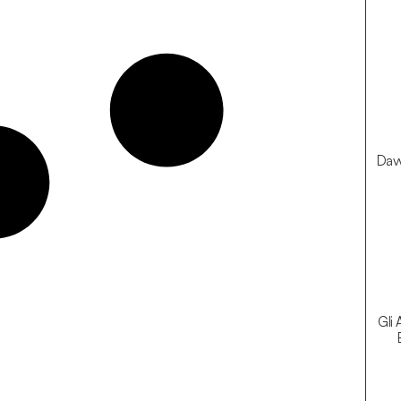
Davv
Gli 