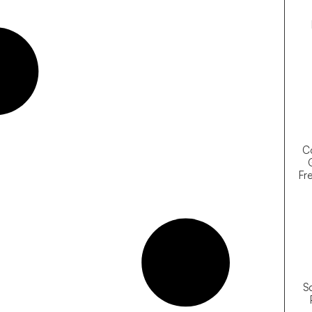
Co
Fre
So