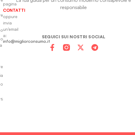
pagina
responsabile
CONTATTI
re
oppure
invia
un’email
to
a:
SEGUICI SUI NOSTRI SOCIAL
io
info@migliorconsumo.it
za
te
ia
do
ti