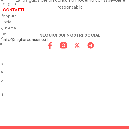
pagina
responsabile
CONTATTI
re
oppure
invia
un’email
to
a:
SEGUICI SUI NOSTRI SOCIAL
io
info@migliorconsumo.it
za
te
ia
do
ti