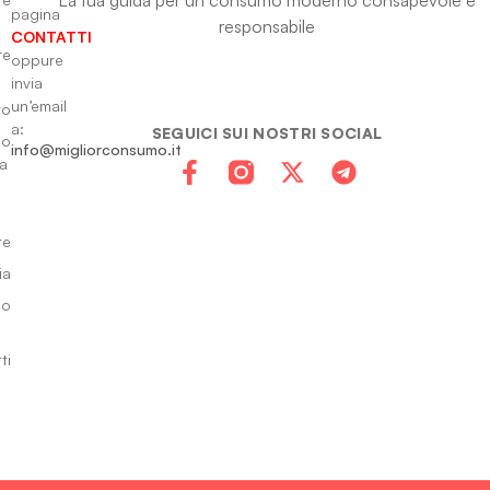
pagina
responsabile
CONTATTI
re
oppure
invia
un’email
to
a:
SEGUICI SUI NOSTRI SOCIAL
io
info@migliorconsumo.it
za
te
ia
do
ti