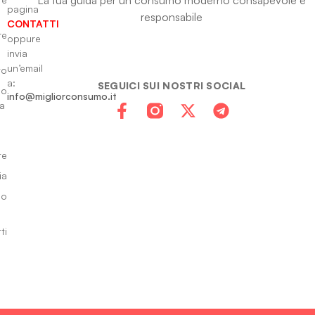
pagina
responsabile
CONTATTI
re
oppure
invia
un’email
to
a:
SEGUICI SUI NOSTRI SOCIAL
io
info@migliorconsumo.it
za
te
ia
do
ti