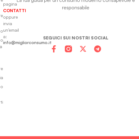
pagina
responsabile
CONTATTI
re
oppure
invia
un’email
to
a:
SEGUICI SUI NOSTRI SOCIAL
io
info@migliorconsumo.it
za
te
ia
do
ti