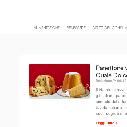
contenuto
ALIMENTAZIONE
BENESSERE
DIRITTI DEL CONSU
Panettone v
Quale Dolce
Redazione
06/12
Il Natale si avv
gli italiani: pan
simbolo delle fes
tavole italiane, 
suoi segreti di b
Leggi Tutto »