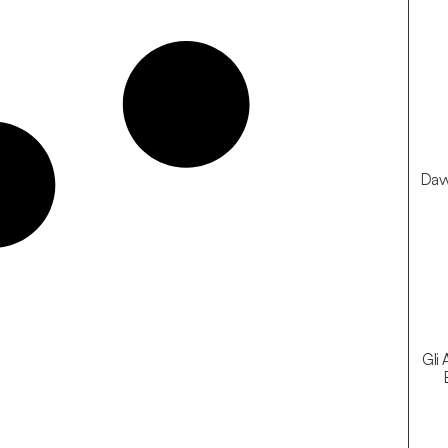
Davv
Gli 