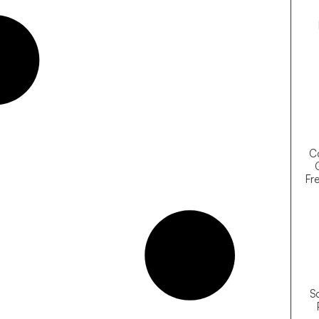
Co
Fre
So