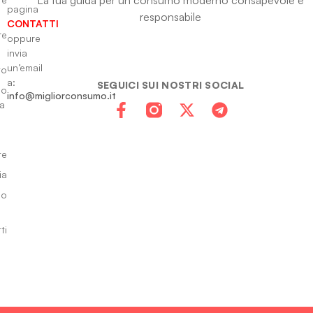
pagina
responsabile
CONTATTI
re
oppure
invia
un’email
to
a:
SEGUICI SUI NOSTRI SOCIAL
io
info@migliorconsumo.it
za
te
ia
do
ti