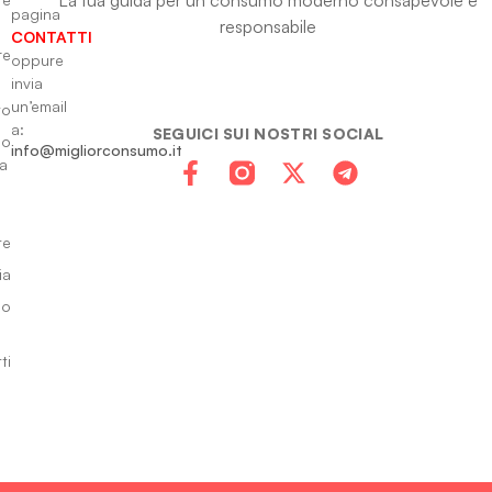
pagina
responsabile
CONTATTI
re
oppure
invia
un’email
to
a:
SEGUICI SUI NOSTRI SOCIAL
io
info@migliorconsumo.it
za
te
ia
do
ti