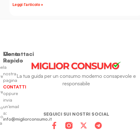
Leggi l'articolo »
Menu
Contattaci
Rapido
Visitando
ne
la
nostra
La tua guida per un consumo moderno consapevole e
re
pagina
responsabile
CONTATTI
re
oppure
invia
un’email
to
a:
SEGUICI SUI NOSTRI SOCIAL
io
info@migliorconsumo.it
za