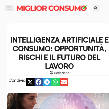
contenuto
DIRITTI DEL CONSUMATORE
GUIDE ALL’ACQUISTO
RISPARMIO E FINANZA
SMART LIFE E AMBIENTE
INTELLIGENZA ARTIFICIALE E
CONSUMO: OPPORTUNITÀ,
RISCHI E IL FUTURO DEL
LAVORO
Redazione
Condividi