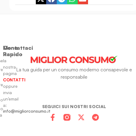
Menu
Contattaci
Rapido
Visitando
ne
la
nostra
La tua guida per un consumo moderno consapevole e
re
pagina
responsabile
CONTATTI
re
oppure
invia
un’email
to
a:
SEGUICI SUI NOSTRI SOCIAL
io
info@migliorconsumo.it
za