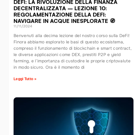
DEFI: LA RIVOLUZIONE DELLA FINANZA
DECENTRALIZZATA – LEZIONE 10:
REGOLAMENTAZIONE DELLA DEFI:
NAVIGARE IN ACQUE INESPLORATE 🧭
11/11/2024
Benvenuti alla decima lezione del nostro corso sulla DeFi!
Finora abbiamo esplorato le basi di questo ecosistema,
compreso il funzionamento di blockchain e smart contract,
le diverse applicazioni come DEX, prestiti P2P e yield
farming, e l’importanza di custodire le proprie criptovalute
in modo sicuro. Ora è il momento di
Leggi Tutto »