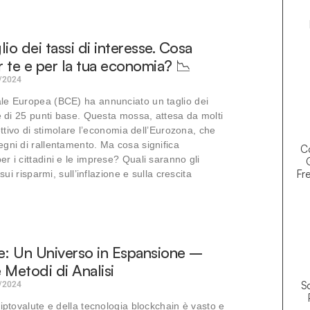
io dei tassi di interesse. Cosa
er te e per la tua economia? 📉
/2024
le Europea (BCE) ha annunciato un taglio dei
se di 25 punti base. Questa mossa, attesa da molti
iettivo di stimolare l’economia dell’Eurozona, che
gni di rallentamento. Ma cosa significa
Co
r i cittadini e le imprese? Quali saranno gli
Fre
 sui risparmi, sull’inflazione e sulla crescita
e: Un Universo in Espansione –
 Metodi di Analisi
So
/2024
riptovalute e della tecnologia blockchain è vasto e