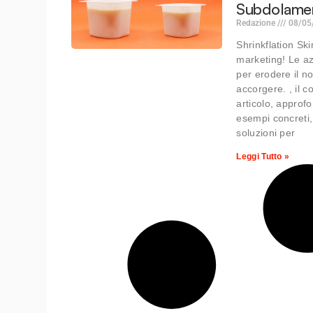
Subdolame
Redazione
08/05
Shrinkflation Ski
marketing! Le a
per erodere il n
accorgere. , il 
articolo, approf
esempi concreti,
soluzioni per
Leggi Tutto »