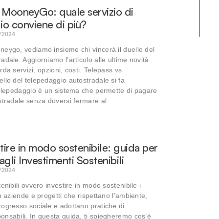
 MooneyGo: quale servizio di
o conviene di più?
/2024
eygo, vediamo insieme chi vincerà il duello del
adale. Aggiorniamo l’articolo alle ultime novità
da servizi, opzioni, costi. Telepass vs
llo del telepedaggio autostradale si fa
telepedaggio è un sistema che permette di pagare
stradale senza doversi fermare al
ire in modo sostenibile: guida per
 agli Investimenti Sostenibili
/2024
enibili ovvero investire in modo sostenibile i
n aziende e progetti che rispettano l’ambiente,
ogresso sociale e adottano pratiche di
nsabili. In questa guida, ti spiegheremo cos’è