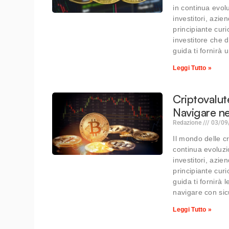
in continua evol
investitori, azie
principiante cur
investitore che 
guida ti fornirà
Leggi Tutto »
Criptovalut
Navigare ne
Redazione
03/09
Il mondo delle cr
continua evoluzi
investitori, azie
principiante cur
guida ti fornirà 
navigare con si
Leggi Tutto »