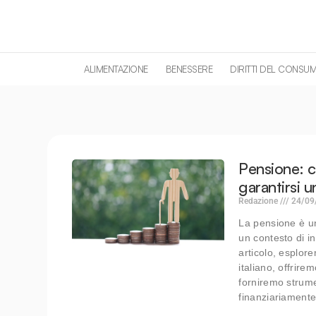
contenuto
ALIMENTAZIONE
BENESSERE
DIRITTI DEL CONSU
Pensione: c
garantirsi u
Redazione
24/09
La pensione è un
un contesto di 
articolo, esplor
italiano, offrire
forniremo strume
finanziariamente