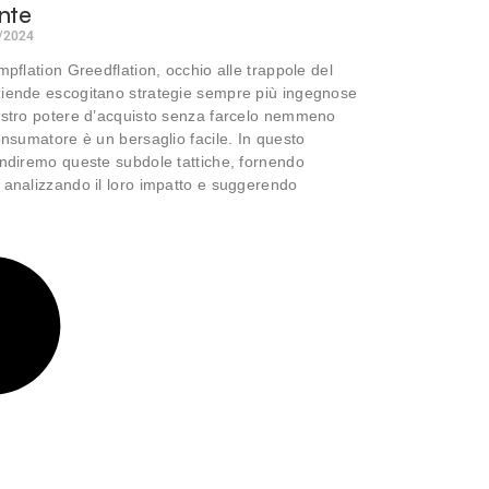
nte
/2024
mpflation Greedflation, occhio alle trappole del
ziende escogitano strategie sempre più ingegnose
ostro potere d’acquisto senza farcelo nemmeno
consumatore è un bersaglio facile. In questo
ondiremo queste subdole tattiche, fornendo
 analizzando il loro impatto e suggerendo