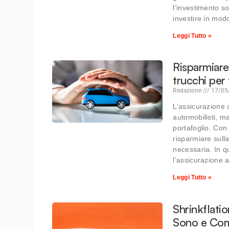
l’investimento s
investire in mod
Leggi Tutto »
Risparmiare 
trucchi per 
Redazione
17/05
L’assicurazione a
automobilisti, m
portafoglio. Con
risparmiare sull
necessaria. In q
l’assicurazione 
Leggi Tutto »
Shrinkflati
Sono e Com