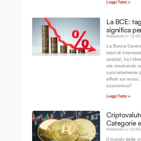
Leggi Tutto »
La BCE: tagl
significa p
Redazione
12/09
La Banca Centra
tassi di interes
analisti, ha l’ob
sta mostrando se
concretamente pe
effetti sui mutui,
economica?
Leggi Tutto »
Criptovalut
Categorie e
Redazione
03/09
Il mondo delle c