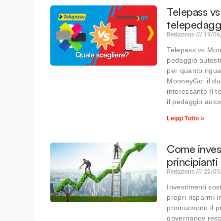
Telepass vs
telepedaggi
Redazione
19/06
Telepass vs Moon
pedaggio autostr
per quanto riguar
MooneyGo: il due
interessante Il 
il pedaggio auto
Leggi Tutto »
Come invest
principianti
Redazione
22/05
Investimenti sost
propri risparmi i
promuovono il pr
governance respo