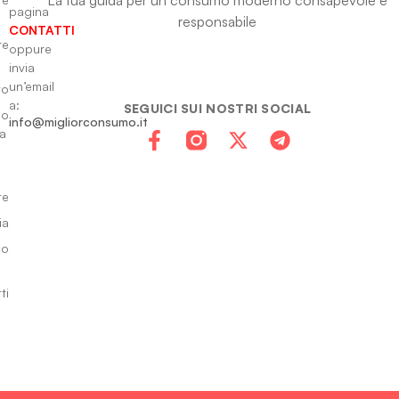
pagina
responsabile
CONTATTI
re
oppure
invia
un’email
to
a:
SEGUICI SUI NOSTRI SOCIAL
io
info@migliorconsumo.it
za
te
ia
do
ti