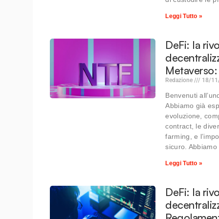
Leggi Tutto »
DeFi: la riv
decentraliz
Metaverso: 
Redazione
18/11
Benvenuti all’un
Abbiamo già espl
evoluzione, comp
contract, le div
farming, e l’imp
sicuro. Abbiamo
Leggi Tutto »
DeFi: la riv
decentraliz
Regolamenta