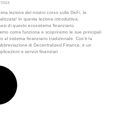
/2024
rima lezione del nostro corso sulla DeFi, la
lizzata! In questa lezione introduttiva,
asi di questo ecosistema finanziario
remo come funziona e scopriremo le sue principali
to al sistema finanziario tradizionale. Cos’è la
bbreviazione di Decentralized Finance, è un
licazioni e servizi finanziari