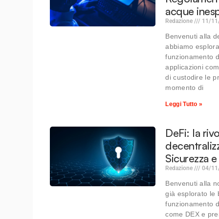
acque inesp
Redazione
11/11
Benvenuti alla d
abbiamo esplorat
funzionamento di
applicazioni com
di custodire le p
momento di
Leggi Tutto »
DeFi: la riv
decentraliz
Sicurezza e 
Redazione
04/11
Benvenuti alla n
già esplorato le
funzionamento di
come DEX e prest