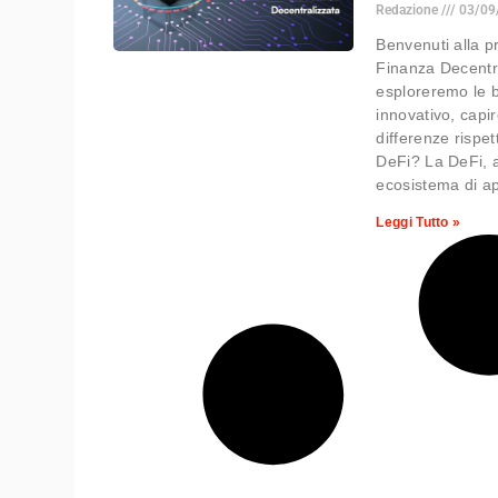
Redazione
03/09
Benvenuti alla p
Finanza Decentra
esploreremo le b
innovativo, capi
differenze rispet
DeFi? La DeFi, a
ecosistema di app
Leggi Tutto »