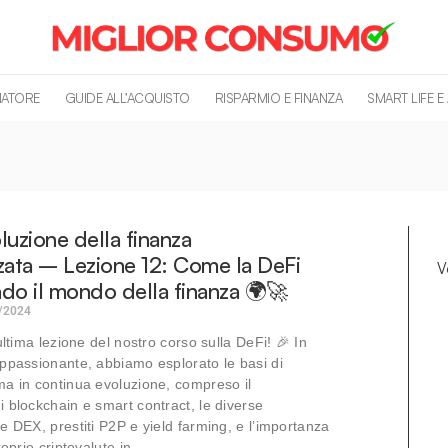
MATORE
GUIDE ALL’ACQUISTO
RISPARMIO E FINANZA
SMART LIFE E
oluzione della finanza
zata – Lezione 12: Come la DeFi
V
do il mondo della finanza 🌍🚀
/2024
ultima lezione del nostro corso sulla DeFi! 🎉 In
ppassionante, abbiamo esplorato le basi di
a in continua evoluzione, compreso il
 blockchain e smart contract, le diverse
e DEX, prestiti P2P e yield farming, e l’importanza
roprie criptovalute in