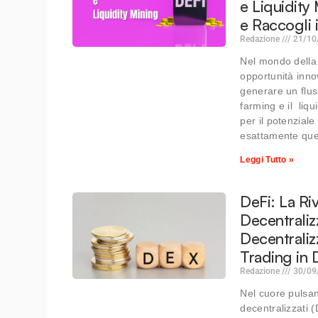
e Liquidity
e Raccogli i
Redazione
21/10
Nel mondo della 
opportunità innova
generare un flus
farming e il liqu
per il potenzial
esattamente que
Leggi Tutto »
DeFi: La Ri
Decentraliz
Decentraliz
Trading in 
Redazione
30/09
Nel cuore pulsan
decentralizzati