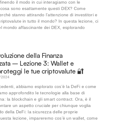
finendo il modo in cui interagiamo con le
a cosa sono esattamente questi DEX? Come
rché stanno attirando l’attenzione di investitori e
riptovalute in tutto il mondo? In questa lezione, ci
 mondo affascinante dei DEX, esplorando
voluzione della Finanza
zata – Lezione 3: Wallet e
proteggi le tue criptovalute 🔐
/2024
ecedenti, abbiamo esplorato cos’è la DeFi e come
amo approfondito le tecnologie alla base di
: la blockchain e gli smart contract. Ora, è il
ntare un aspetto cruciale per chiunque voglia
o della DeFi: la sicurezza delle proprie
 questa lezione, impareremo cos’è un wallet, come