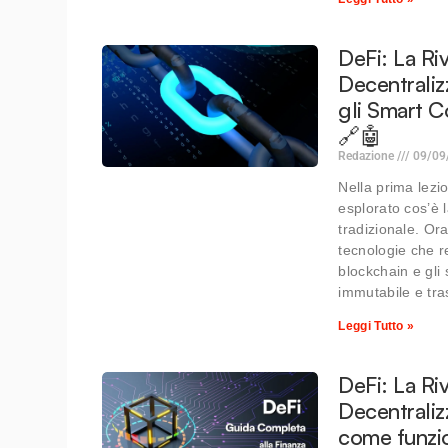
DeFi: La Ri
Decentraliz
gli Smart C
🔗🤖
Redazione
09/09
Nella prima lezi
esplorato cos’è 
tradizionale. Or
tecnologie che r
blockchain e gli 
immutabile e tra
Leggi Tutto »
DeFi: La Ri
Decentraliz
come funzi