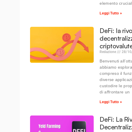
elemento crucial
Leggi Tutto »
DeFi: la riv
decentralizz
criptovalut
Redazione
28/10
Benvenuti all’ot
abbiamo esplorat
compreso il funz
diverse applicaz
custodire le pro
di affrontare un
Leggi Tutto »
DeFi: La Ri
Decentraliz