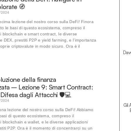
lorate 🧭
/2024
ecima lezione del nostro corso sulla DeFi! Finora
o le basi di questo ecosistema, compreso il
 blockchain e smart contract, le diverse
e DEX, prestiti P2P e yield farming, e l’importanza
roprie criptovalute in modo sicuro. Ora è il
Davv
oluzione della finanza
zata – Lezione 9: Smart Contract:
Difesa dagli Attacchi 🛡️💻
/2024
Gli 
ona lezione del nostro corso sulla DeFi! Abbiamo
 basi di questo ecosistema, compreso il
 blockchain e wallet, e le diverse applicazioni
iti P2P. Ora è il momento di concentrarci su un