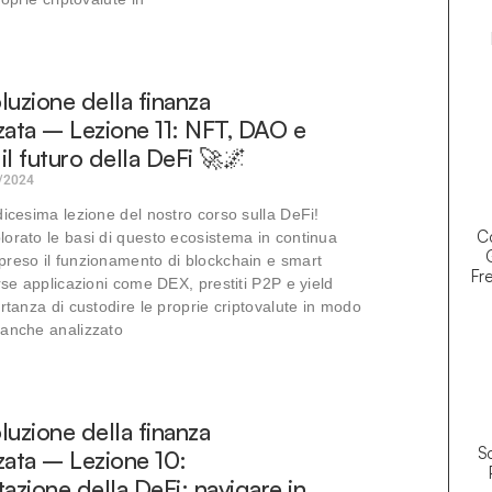
oluzione della finanza
zata – Lezione 11: NFT, DAO e
il futuro della DeFi 🚀🌌
/2024
dicesima lezione del nostro corso sulla DeFi!
Co
orato le basi di questo ecosistema in continua
reso il funzionamento di blockchain e smart
Fre
erse applicazioni come DEX, prestiti P2P e yield
ortanza di custodire le proprie criptovalute in modo
 anche analizzato
oluzione della finanza
So
zata – Lezione 10:
zione della DeFi: navigare in