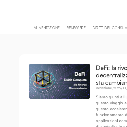
contenuto
ALIMENTAZIONE
BENESSERE
DIRITTI DEL CONSU
DeFi: la riv
decentraliz
sta cambian
Redazione
25/11
Siamo giunti all’
questo viaggio a
questo ecosistem
funzionamento di
applicazioni com
di custodire le p