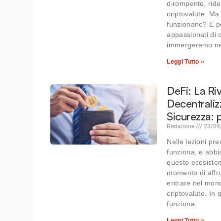
dirompente, ride
criptovalute. M
funzionano? E pe
appassionati di c
immergeremo nel
Leggi Tutto »
DeFi: La Ri
Decentraliz
Sicurezza: 
Redazione
23/09
Nelle lezioni pr
funziona, e abbi
questo ecosistema
momento di affro
entrare nel mond
criptovalute. In
funziona
Leggi Tutto »